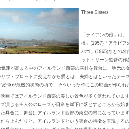
Three Sisters
「ライアンの娘」は、「旅
橋」(1957)「アラビ
バゴ」(1965)など
ット・リーン監督の作品
気運が高まる中のアイルランド西部の寒村を舞台に、地元の女
をサブ・プロットに交えながら愛とは、夫婦とはといったテー
ンド紛争が危機的状態の頃で、そういった時にこの映画が作られ
映画ではアイルランド西部の美しい景色が多く使われていま
ズ演じる主人公のローズが日傘を崖下に落とすところから始
た具合に、舞台はアイルランド西部の架空の村になっていま
たら止んだりと、アイルランドという舞台の特徴を表現する