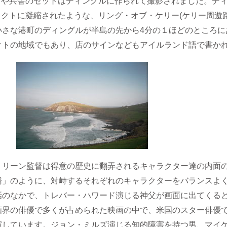
や兵舎のセットはディングルに作られて撮影されました。デ
クトに凝縮されたような、リング・オブ・ケリー(ケリー周遊
さな港町のディングルが半島の先から4分の１ほどのところに
クトの地域でもあり、店のサインなどもアイルランド語で書か
・リーン監督は得意の歴史に翻弄されるキャラクター達の内面
橋」のように、対峙するそれぞれのキャラクターをバランスよ
話のなかで、トレバー・ハワード演じる神父が画面に出てくる
画界の俳優で多くが占められた映画の中で、米国のスター俳優
演しています。ジョン・ミルズ演じる知的障害を持つ男、マイ