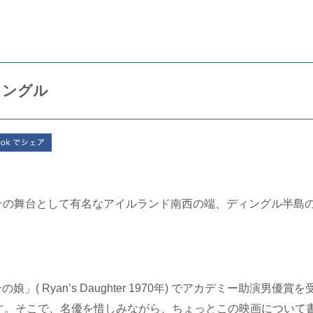
ィングル
その舞台として有名なアイルランド南西の端、ディングル半島
。
の娘」( Ryan’s Daughter 1970年) でアカデミー助演
す。そこで、名優を惜しみながら、ちょっとこの映画について