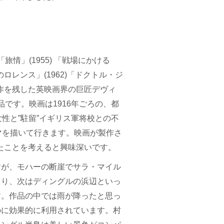
情」(1955) 「戦場にかける
アのロレンス」(1962)「ドクトル・ジ
の名作を残した英映画界の巨匠デヴィ
です。映画は1916年ごろの、都
性と”駐留”イギリス軍将校との不
マを描いて行きます。映画が製作さ
たことを考えると興味深いです。
すが、モハーの断崖でサラ・マイル
まり、次はディングルの浜辺といっ
す。作品の中では雨が降ったと思っ
のに効果的に利用されています。村