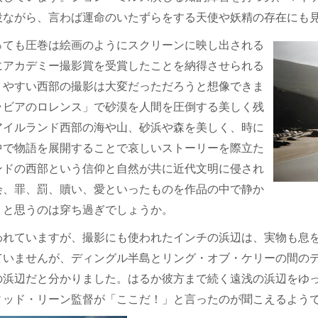
役ながら、言わば運命のいたずらをする天使や妖精の存在にも
っても圧巻は絵画のようにスクリーンに映し出される
にアカデミー撮影賞を受賞したことを納得させられる
りやすい西部の撮影は大変だっただろうと想像できま
ラビアのロレンス」で砂漠を人間を圧倒する美しく残
アイルランド西部の海や山、砂浜や森を美しく、時に
中で物語を展開することで哀しいストーリーを際立た
ンドの西部という信仰と自然が共に近代文明に侵され
会、罪、罰、贖い、愛といったものを作品の中で静か
、と思うのは穿ち過ぎでしょうか。
われていますが、撮影にも使われたインチの浜辺は、実物も息
ていませんが、ディングル半島とリング・オブ・ケリーの間の
の浜辺だと分かりました。はるか彼方まで続く遠浅の浜辺をゆ
ィッド・リーン監督が「ここだ！」と言ったのが聞こえるよう