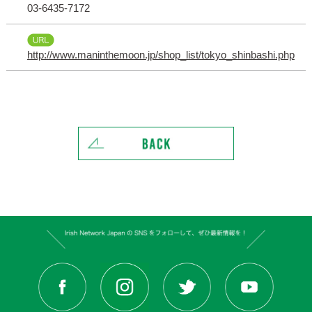
03-6435-7172
http://www.maninthemoon.jp/shop_list/tokyo_shinbashi.php