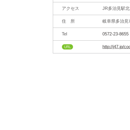
アクセス
JR多治見駅北
住 所
岐阜県多治見市
Tel
0572-23-8655
http://j47.jp/c